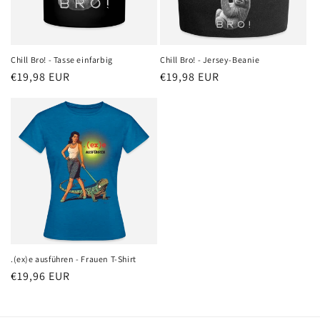
i
e
:
Chill Bro! - Tasse einfarbig
Chill Bro! - Jersey-Beanie
Normaler
€19,98 EUR
Normaler
€19,98 EUR
Preis
Preis
.(ex)e ausführen - Frauen T-Shirt
Normaler
€19,96 EUR
Preis