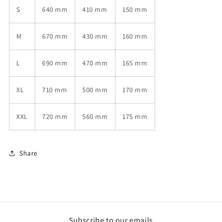
S
640 mm
410 mm
150 mm
M
670 mm
430 mm
160 mm
L
690 mm
470 mm
165 mm
XL
710 mm
500 mm
170 mm
XXL
720 mm
560 mm
175 mm
Share
Subscribe to our emails