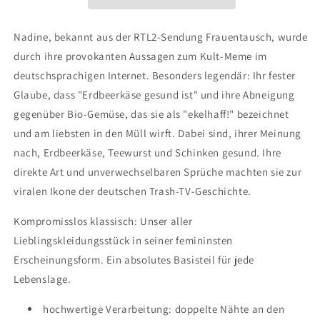
T-
T-
Shirt
Shirt
Nadine, bekannt aus der RTL2-Sendung Frauentausch, wurde
durch ihre provokanten Aussagen zum Kult-Meme im
deutschsprachigen Internet. Besonders legendär: Ihr fester
Glaube, dass "Erdbeerkäse gesund ist" und ihre Abneigung
gegenüber Bio-Gemüse, das sie als "ekelhaff!" bezeichnet
und am liebsten in den Müll wirft. Dabei sind, ihrer Meinung
nach, Erdbeerkäse, Teewurst und Schinken gesund. Ihre
direkte Art und unverwechselbaren Sprüche machten sie zur
viralen Ikone der deutschen Trash-TV-Geschichte.
Kompromisslos klassisch: Unser aller
Lieblingskleidungsstück in seiner femininsten
Erscheinungsform. Ein absolutes Basisteil für jede
Lebenslage.
hochwertige Verarbeitung: doppelte Nähte an den