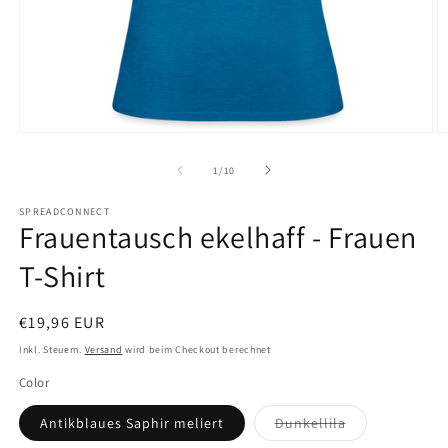
Medien
M
1
2
in
in
von
1
/
10
Modal
M
öffnen
ö
SPREADCONNECT
Frauentausch ekelhaff - Frauen
T-Shirt
Normaler
€19,96 EUR
Preis
Inkl. Steuern.
Versand
wird beim Checkout berechnet
Color
Variante
Antikblaues Saphir meliert
Dunkellila
ausverkauft